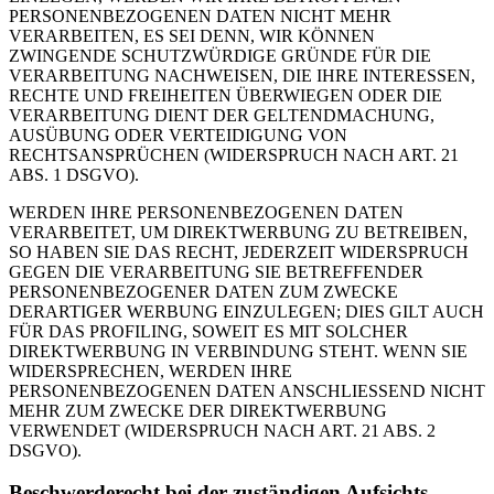
PERSONENBEZOGENEN DATEN NICHT MEHR
VERARBEITEN, ES SEI DENN, WIR KÖNNEN
ZWINGENDE SCHUTZWÜRDIGE GRÜNDE FÜR DIE
VERARBEITUNG NACHWEISEN, DIE IHRE INTERESSEN,
RECHTE UND FREIHEITEN ÜBERWIEGEN ODER DIE
VERARBEITUNG DIENT DER GELTENDMACHUNG,
AUSÜBUNG ODER VERTEIDIGUNG VON
RECHTSANSPRÜCHEN (WIDERSPRUCH NACH ART. 21
ABS. 1 DSGVO).
WERDEN IHRE PERSONENBEZOGENEN DATEN
VERARBEITET, UM DIREKTWERBUNG ZU BETREIBEN,
SO HABEN SIE DAS RECHT, JEDERZEIT WIDERSPRUCH
GEGEN DIE VERARBEITUNG SIE BETREFFENDER
PERSONENBEZOGENER DATEN ZUM ZWECKE
DERARTIGER WERBUNG EINZULEGEN; DIES GILT AUCH
FÜR DAS PROFILING, SOWEIT ES MIT SOLCHER
DIREKTWERBUNG IN VERBINDUNG STEHT. WENN SIE
WIDERSPRECHEN, WERDEN IHRE
PERSONENBEZOGENEN DATEN ANSCHLIESSEND NICHT
MEHR ZUM ZWECKE DER DIREKTWERBUNG
VERWENDET (WIDERSPRUCH NACH ART. 21 ABS. 2
DSGVO).
Beschwerde­recht bei der zuständigen Aufsichts­