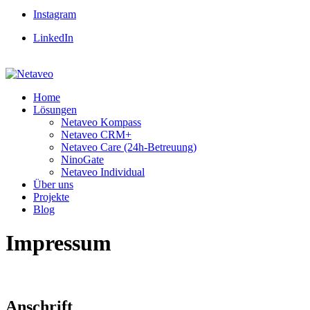
Instagram
LinkedIn
Home
Lösungen
Netaveo Kompass
Netaveo CRM+
Netaveo Care (24h-Betreuung)
NinoGate
Netaveo Individual
Über uns
Projekte
Blog
Impressum
Anschrift