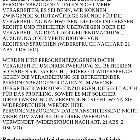
PERSONENBEZOGENEN DATEN NICHT MEHR
VERARBEITEN, ES SEI DENN, WIR KÖNNEN
ZWINGENDE SCHUTZWÜRDIGE GRÜNDE FÜR DIE
VERARBEITUNG NACHWEISEN, DIE IHRE INTERESSEN,
RECHTE UND FREIHEITEN ÜBERWIEGEN ODER DIE
VERARBEITUNG DIENT DER GELTENDMACHUNG,
AUSÜBUNG ODER VERTEIDIGUNG VON
RECHTSANSPRÜCHEN (WIDERSPRUCH NACH ART. 21
ABS. 1 DSGVO).
WERDEN IHRE PERSONENBEZOGENEN DATEN
VERARBEITET, UM DIREKTWERBUNG ZU BETREIBEN,
SO HABEN SIE DAS RECHT, JEDERZEIT WIDERSPRUCH
GEGEN DIE VERARBEITUNG SIE BETREFFENDER
PERSONENBEZOGENER DATEN ZUM ZWECKE
DERARTIGER WERBUNG EINZULEGEN; DIES GILT AUCH
FÜR DAS PROFILING, SOWEIT ES MIT SOLCHER
DIREKTWERBUNG IN VERBINDUNG STEHT. WENN SIE
WIDERSPRECHEN, WERDEN IHRE
PERSONENBEZOGENEN DATEN ANSCHLIESSEND NICHT
MEHR ZUM ZWECKE DER DIREKTWERBUNG
VERWENDET (WIDERSPRUCH NACH ART. 21 ABS. 2
DSGVO).
Beschwerde­recht bei der zuständigen Aufsichts­